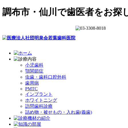
調布市・仙川で歯医者をお探
小児歯科
顎関節症
虫歯・歯科口腔外科
歯周病
PMTC
インプラント
ホワイトニング
訪問歯科診療
詰め物・被せもの・入れ歯(義歯)