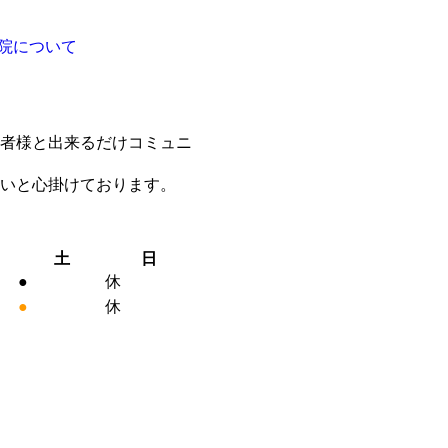
者様と出来るだけコミュニ
いと心掛けております。
土
日
●
休
●
休