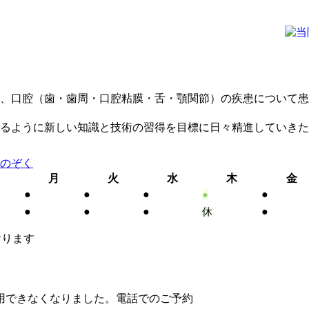
、口腔（歯・歯周・口腔粘膜・舌・顎関節）の疾患について患
るように新しい知識と技術の習得を目標に日々精進していきた
月
火
水
木
金
●
●
●
●
●
●
●
●
●
休
おります
りました。電話でのご予約